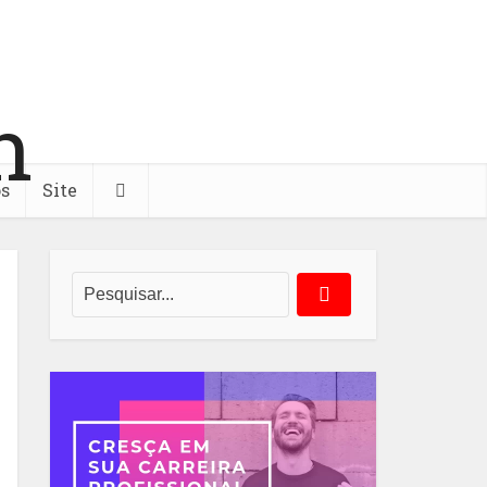
os
Site