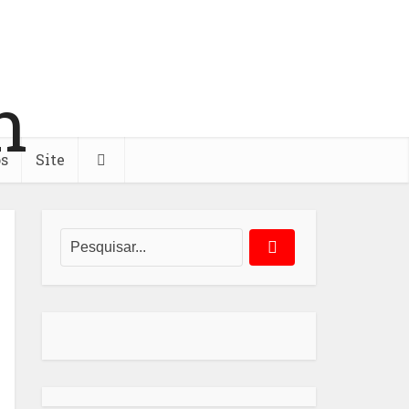
os
Site