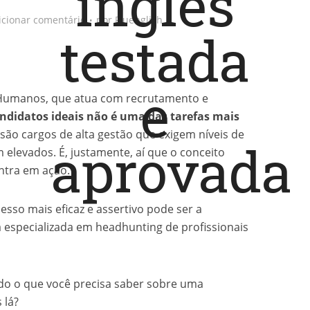
icionar comentário
por
Fluenglish
 Humanos, que atua com recrutamento e
ndidatos ideais não é uma das tarefas mais
ão cargos de alta gestão que exigem níveis de
m elevados. É, justamente, aí que o conceito
ntra em ação.
esso mais eficaz e assertivo pode ser a
 especializada em headhunting de profissionais
udo o que você precisa saber sobre uma
 lá?