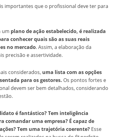
is importantes que o profissional deve ter para
m um
plano de ação estabelecido, é realizada
ara conhecer quais são as suas reais
ões no mercado
. Assim, a elaboração da
s precisão e assertividade.
nais considerados,
uma lista com as opções
sentada para os gestores.
Os pontos fortes e
sional devem ser bem detalhados, considerando
estão.
idato é fantástico? Tem inteligência
para comandar uma empresa? É capaz de
tuações? Tem uma trajetória coerente?
Esse
e serem realizados na busca do
fit
perfeito