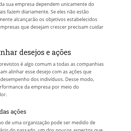
s da sua empresa dependem unicamente do
ais fazem diariamente. Se eles não estão
lmente alcançarão os objetivos estabelecidos
 empresas que desejam crescer precisam cuidar
inhar desejos e ações
 previstos é algo comum a todas as companhias
am alinhar esse desejo com as ações que
e desempenho dos indivíduos. Desse modo,
performance da empresa por meio do
or.
das ações
o de uma organização pode ser medido de
sário do passado, um dos poucos aspectos que