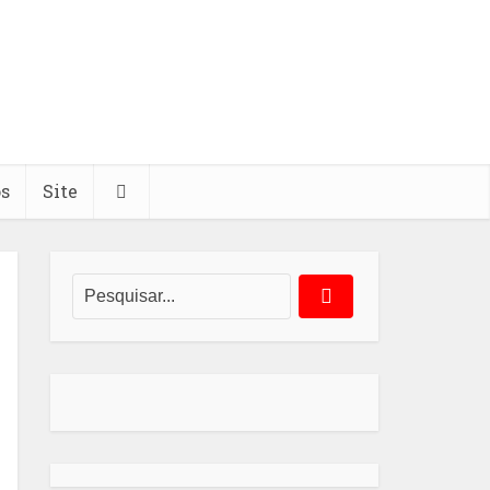
os
Site